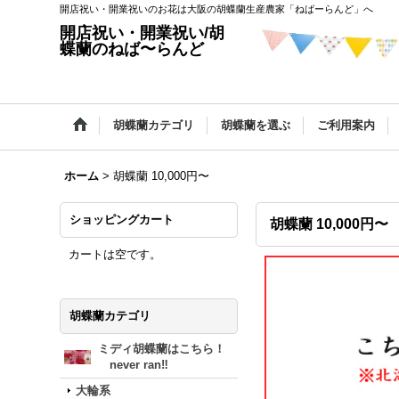
開店祝い・開業祝いのお花は大阪の胡蝶蘭生産農家「ねばーらんど」へ
開店祝い・開業祝い/胡
蝶蘭のねば〜らんど
胡蝶蘭カテゴリ
胡蝶蘭を選ぶ
ご利用案内
ホーム
>
胡蝶蘭 10,000円〜
ショッピングカート
胡蝶蘭 10,000円〜
カートは空です。
胡蝶蘭カテゴリ
ミディ胡蝶蘭はこちら！
never ran‼
大輪系