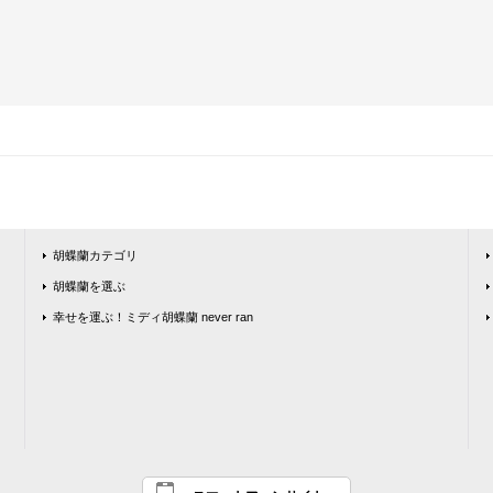
胡蝶蘭カテゴリ
胡蝶蘭を選ぶ
幸せを運ぶ！ミディ胡蝶蘭 never ran