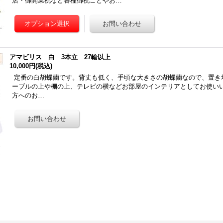
店・御開業祝など各種御祝ごとやお…
アマビリス 白 3本立 27輪以上
10,000円
(税込)
定番の白胡蝶蘭です。背丈も低く、手頃な大きさの胡蝶蘭なので、置き
ーブルの上や棚の上、テレビの横などお部屋のインテリアとしてお使いい
方へのお…