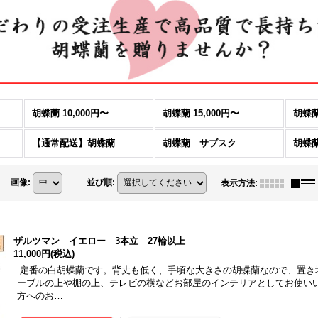
胡蝶蘭 10,000円〜
胡蝶蘭 15,000円〜
胡蝶蘭
【通常配送】胡蝶蘭
胡蝶蘭 サブスク
胡蝶
画像
:
並び順
:
表示方法
:
ザルツマン イエロー 3本立 27輪以上
11,000円
(税込)
定番の白胡蝶蘭です。背丈も低く、手頃な大きさの胡蝶蘭なので、置き
ーブルの上や棚の上、テレビの横などお部屋のインテリアとしてお使いい
方へのお…