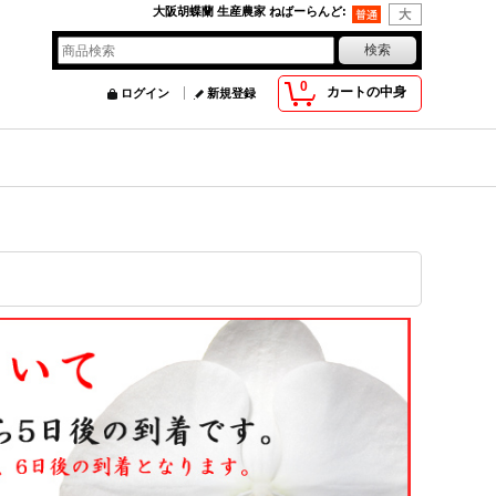
大阪胡蝶蘭 生産農家 ねばーらんど
:
0
カートの中身
ログイン
新規登録