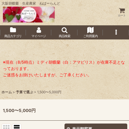
大阪胡蝶蘭 生産農家 ねばーらんど
カート
商品カテゴリ
マイページ
商品検索
ご利用案内
※現在（8/5時点）ミディ胡蝶蘭（白：アマビリス）が在庫不足とな
っております。
ご迷惑をお掛けいたしますが、ご了承ください。
ホーム
>
予算で選ぶ
>
1,500〜5,000円
1,500〜5,000円
表示順変更