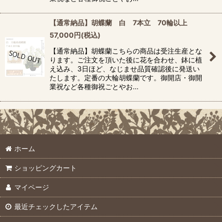
【通常納品】胡蝶蘭 白 7本立 70輪以上
57,000
円
(税込)
【通常納品】胡蝶蘭こちらの商品は受注生産とな
ります。ご注文を頂いた後に花を合わせ、鉢に植
え込み、3日ほど、なじませ品質確認後に発送い
たします。定番の大輪胡蝶蘭です。御開店・御開
業祝など各種御祝ごとやお…
ホーム
ショッピングカート
マイページ
最近チェックしたアイテム