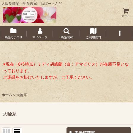
大阪胡蝶蘭 生産農家 ねばーらんど
カート
商品カテゴリ
マイページ
商品検索
ご利用案内
※現在（8/5時点）ミディ胡蝶蘭（白：アマビリス）が在庫不足とな
っております。
ご迷惑をお掛けいたしますが、ご了承ください。
ホーム
>
大輪系
大輪系
表示順変更