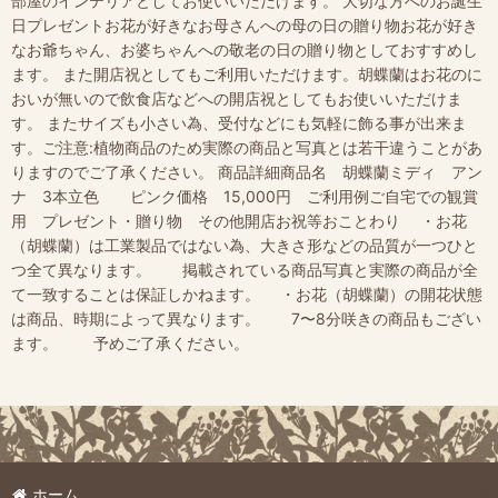
部屋のインテリアとしてお使いいただけます。 大切な方へのお誕生
日プレゼントお花が好きなお母さんへの母の日の贈り物お花が好き
なお爺ちゃん、お婆ちゃんへの敬老の日の贈り物としておすすめし
ます。 また開店祝としてもご利用いただけます。胡蝶蘭はお花のに
おいが無いので飲食店などへの開店祝としてもお使いいただけま
す。 またサイズも小さい為、受付などにも気軽に飾る事が出来ま
す。ご注意:植物商品のため実際の商品と写真とは若干違うことがあ
りますのでご了承ください。 商品詳細商品名 胡蝶蘭ミディ アン
ナ 3本立色 ピンク価格 15,000円 ご利用例ご自宅での観賞
用 プレゼント・贈り物 その他開店お祝等おことわり ・お花
（胡蝶蘭）は工業製品ではない為、大きさ形などの品質が一つひと
つ全て異なります。 掲載されている商品写真と実際の商品が全
て一致することは保証しかねます。 ・お花（胡蝶蘭）の開花状態
は商品、時期によって異なります。 7〜8分咲きの商品もござい
ます。 予めご了承ください。
ホーム