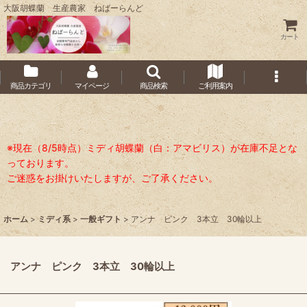
大阪胡蝶蘭 生産農家 ねばーらんど
カート
商品カテゴリ
マイページ
商品検索
ご利用案内
※現在（8/5時点）ミディ胡蝶蘭（白：アマビリス）が在庫不足とな
っております。
ご迷惑をお掛けいたしますが、ご了承ください。
ホーム
>
ミディ系
>
一般ギフト
>
アンナ ピンク 3本立 30輪以上
アンナ ピンク 3本立 30輪以上