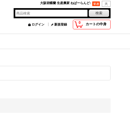
大阪胡蝶蘭 生産農家 ねばーらんど
:
0
カートの中身
ログイン
新規登録