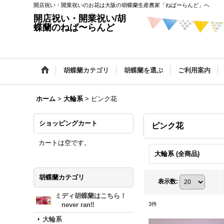
開店祝い・開業祝いのお花は大阪の胡蝶蘭生産農家「ねばーらんど」へ
開店祝い・開業祝い/胡
蝶蘭のねば〜らんど
胡蝶蘭カテゴリ
胡蝶蘭を選ぶ
ご利用案内
ホーム
>
大輪系
>
ピンク花
ショッピングカート
ピンク花
カートは空です。
大輪系 (全商品)
胡蝶蘭カテゴリ
表示数
:
ミディ胡蝶蘭はこちら！
never ran‼
3
件
大輪系