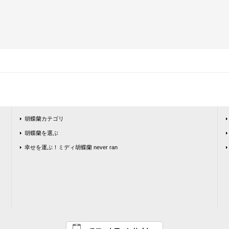
胡蝶蘭カテゴリ
胡蝶蘭を選ぶ
幸せを運ぶ！ミディ胡蝶蘭 never ran