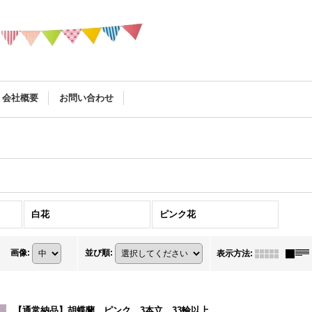
会社概要
お問い合わせ
白花
ピンク花
画像
:
並び順
:
表示方法
:
【通常納品】胡蝶蘭 ピンク 3本立 33輪以上