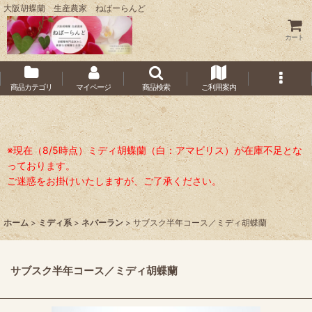
大阪胡蝶蘭 生産農家 ねばーらんど
カート
商品カテゴリ
マイページ
商品検索
ご利用案内
※現在（8/5時点）ミディ胡蝶蘭（白：アマビリス）が在庫不足とな
っております。
ご迷惑をお掛けいたしますが、ご了承ください。
ホーム
>
ミディ系
>
ネバーラン
>
サブスク半年コース／ミディ胡蝶蘭
サブスク半年コース／ミディ胡蝶蘭