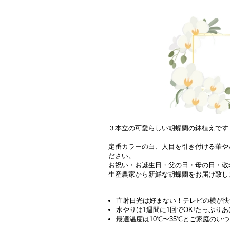
３本立の可愛らしい胡蝶蘭の鉢植えです
定番カラーの白、人目を引き付ける華や
ださい。
お祝い・お誕生日・父の日・母の日・敬
生産農家から新鮮な胡蝶蘭をお届け致し
直射日光は好まない！テレビの横が快
水やりは1週間に1回でOK!たっぷり
最適温度は10℃〜35℃とご家庭のい