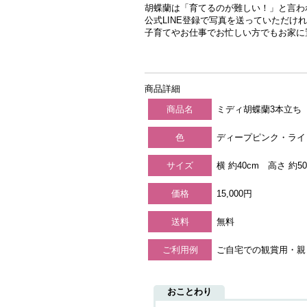
胡蝶蘭は「育てるのが難しい！」と言わ
公式LINE登録で写真を送っていただけ
子育てやお仕事でお忙しい方でもお家に
商品詳細
商品名
ミディ胡蝶蘭3本立ち
色
ディープピンク・ライ
サイズ
横 約40cm 高さ 
価格
15,000円
送料
無料
ご利用例
ご自宅での観賞用・親
おことわり