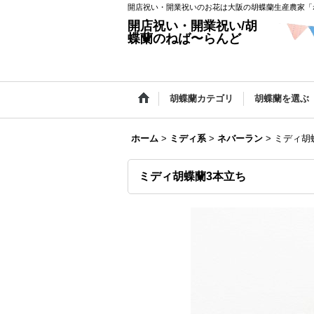
開店祝い・開業祝いのお花は大阪の胡蝶蘭生産農家「
開店祝い・開業祝い/胡
蝶蘭のねば〜らんど
胡蝶蘭カテゴリ
胡蝶蘭を選ぶ
ホーム
>
ミディ系
>
ネバーラン
>
ミディ胡
ミディ胡蝶蘭3本立ち