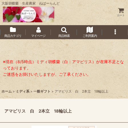
大阪胡蝶蘭 生産農家 ねばーらんど
カート
商品カテゴリ
マイページ
商品検索
ご利用案内
※現在（8/5時点）ミディ胡蝶蘭（白：アマビリス）が在庫不足とな
っております。
ご迷惑をお掛けいたしますが、ご了承ください。
ホーム
>
ミディ系
>
一般ギフト
>
アマビリス 白 2本立 18輪以上
アマビリス 白 2本立 18輪以上