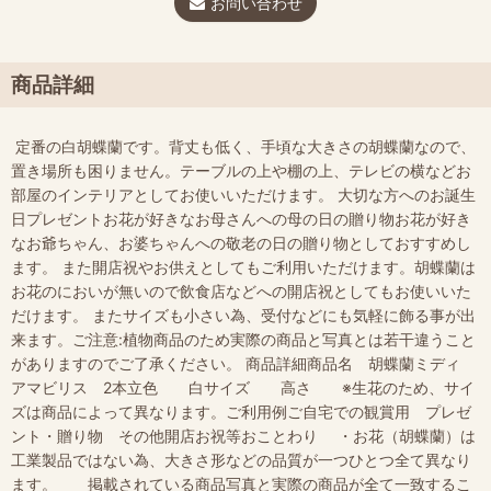
お問い合わせ
商品詳細
定番の白胡蝶蘭です。背丈も低く、手頃な大きさの胡蝶蘭なので、
置き場所も困りません。テーブルの上や棚の上、テレビの横などお
部屋のインテリアとしてお使いいただけます。 大切な方へのお誕生
日プレゼントお花が好きなお母さんへの母の日の贈り物お花が好き
なお爺ちゃん、お婆ちゃんへの敬老の日の贈り物としておすすめし
ます。 また開店祝やお供えとしてもご利用いただけます。胡蝶蘭は
お花のにおいが無いので飲食店などへの開店祝としてもお使いいた
だけます。 またサイズも小さい為、受付などにも気軽に飾る事が出
来ます。ご注意:植物商品のため実際の商品と写真とは若干違うこと
がありますのでご了承ください。 商品詳細商品名 胡蝶蘭ミディ
アマビリス 2本立色 白サイズ 高さ ※生花のため、サイ
ズは商品によって異なります。ご利用例ご自宅での観賞用 プレゼ
ント・贈り物 その他開店お祝等おことわり ・お花（胡蝶蘭）は
工業製品ではない為、大きさ形などの品質が一つひとつ全て異なり
ます。 掲載されている商品写真と実際の商品が全て一致するこ