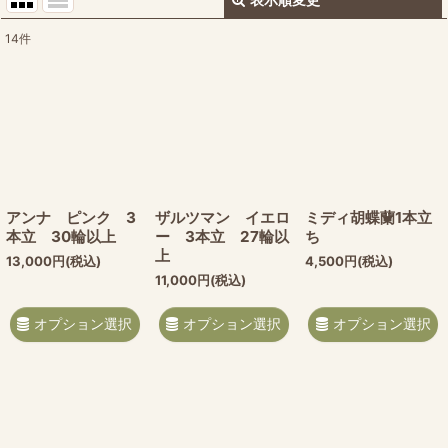
閉じる
14
件
サブカテゴリ
:
表示数
:
並び順
:
アンナ ピンク 3
ザルツマン イエロ
ミディ胡蝶蘭1本立
絞り込む
本立 30輪以上
ー 3本立 27輪以
ち
上
13,000
円
(税込)
4,500
円
(税込)
11,000
円
(税込)
オプション選択
オプション選択
オプション選択