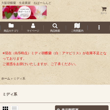
大阪胡蝶蘭 生産農家 ねばーらんど
カート
商品カテゴリ
マイページ
商品検索
ご利用案内
※現在（8/5時点）ミディ胡蝶蘭（白：アマビリス）が在庫不足とな
っております。
ご迷惑をお掛けいたしますが、ご了承ください。
ホーム
>
ミディ系
ミディ系
表示順変更